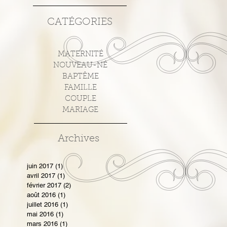
CATÉGORIES
MATERNITÉ
NOUVEAU-NÉ
BAPTÊME
FAMILLE
COUPLE
MARIAGE
Archives
juin 2017
(1)
1 post
avril 2017
(1)
1 post
février 2017
(2)
2 posts
août 2016
(1)
1 post
juillet 2016
(1)
1 post
mai 2016
(1)
1 post
mars 2016
(1)
1 post