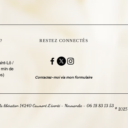
?
RESTEZ CONNECTÉS
int-Lô /
 min de
es)
Contactez-moi via mon formulaire
 la libération 14240 Caumont L'éventé - Normandie - 06 18 83 13 53
© 2025 P