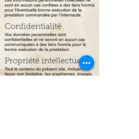
Les informations personnelles collectées ne
sont en aucun cas confiées à des tiers hormis
pour l’éventuelle bonne exécution de la
prestation commandée par l’internaute.
Confidentialité
Vos données personnelles sont
confidentielles et ne seront en aucun cas
communiquées à des tiers hormis pour la
bonne exécution de la prestation.
Propriété intellectuelle
Tout le contenu du présent site, incluant, de
façon non limitative, les graphismes, images,
textes, vidéos, animations, sons, logos, gifs et
icônes ainsi que leur mise en forme sont la
propriété exclusive de Christophe Ramard à
l'exception des marques, logos ou contenus
appartenant à d'autres sociétés partenaires
ou auteurs.
Toute reproduction, distribution, modification,
adaptation, retransmission ou publication,
même partielle, de ces différents éléments
est strictement interdite sans l'accord exprès
par écrit de Christophe Ramard. Cette
représentation ou reproduction, par quelque
procédé que ce soit, constitue une