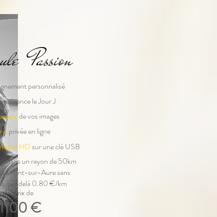
ule Passion
gnement personnalisé
 présence le Jour J
tement
de vos images
rie
privée en ligne
ériques HD
sur une clé USB
t dans un rayon de 50km
Caumont-sur-Aure sans
t, au-delà 0.80 €/km
- Au prix de
1100 €