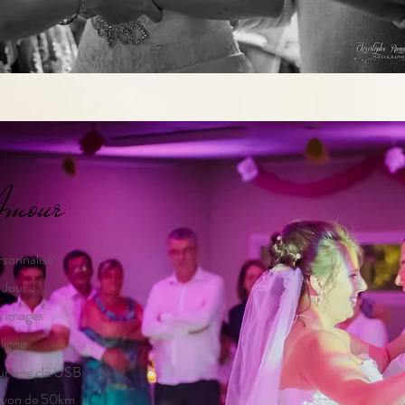
Amour
sonnalisé
 Jour J
s images
ligne
ur une clé USB
rayon de 50km