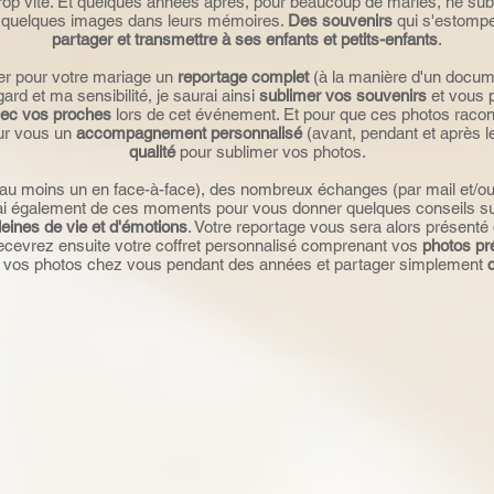
 trop vite. Et quelques années après, pour beaucoup de mariés, ne su
et quelques images dans leurs mémoires.
Des souvenirs
qui s'estompent
partager et transmettre à ses enfants et petits-enfants
.
ser pour votre mariage un
reportage complet
(à la manière d'un docum
ard et ma sensibilité, je saurai ainsi
sublimer vos souvenirs
et vous 
vec vos proches
lors de cet événement. Et pour que ces photos raco
our vous un
accompagnement personnalisé
(avant, pendant et après l
qualité
pour sublimer vos photos.
au moins un en face-à-face), des nombreux échanges (par mail et/ou
erai également de ces moments pour vous donner quelques conseils sur 
leines de vie et d'émotions
. Votre reportage vous sera alors présenté
recevrez ensuite votre coffret personnalisé comprenant vos
photos pr
nt vos photos chez vous pendant des années et partager simplement