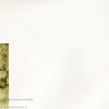
ule
ale
gnement personnalisé
présence le Jour J