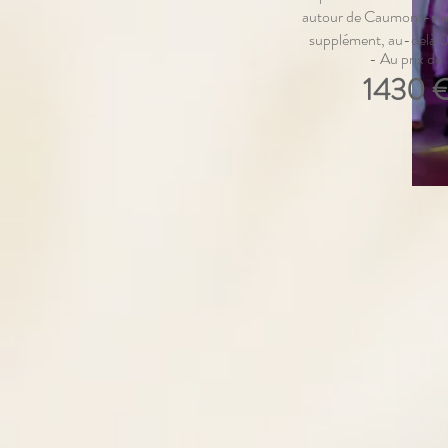
autour de Caumont-su
supplément, au-delà
- Au prix de
1430 