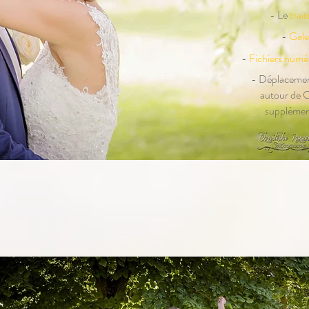
- Le
trai
-
Gale
-
Fichiers num
- Déplacemen
autour de 
supplémen