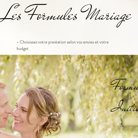
Les Formules Mariage
- Choisissez votre prestation selon vos envies et votre
budget
Form
Initi
- Accompa
-
5h
de 