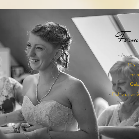
Form
- Accompa
-
10h
de
- Le
trai
-
Gale
-
Fichiers num
- Déplacemen
autour de 
supplémen