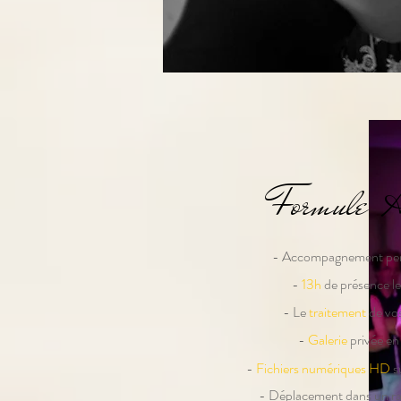
Formule 
- Accompagnement per
-
13h
de présence le
- Le
traitement
de vo
-
Galerie
privée en 
-
Fichiers numériques HD
s
- Déplacement dans un 