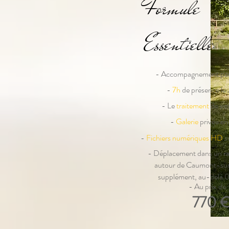
Formule
Essentielle
- Accompagnement per
-
7h
de présence le 
- Le
traitement
de vo
-
Galerie
privée en 
-
Fichiers numériques HD
s
- Déplacement dans un 
autour de Caumont-su
supplément, au-delà
- Au prix de
770 