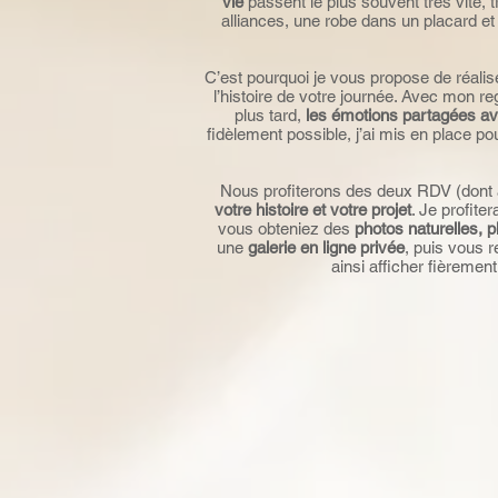
vie
passent le plus souvent très vite,
alliances, une robe dans un placard 
C’est pourquoi je vous propose de réali
l’histoire de votre journée. Avec mon reg
plus tard,
les émotions partagées a
fidèlement possible, j’ai mis en place p
Nous profiterons des deux RDV (dont 
votre histoire et votre projet
. Je profit
vous obteniez des
photos naturelles, p
une
galerie en ligne privée
, puis vous 
ainsi afficher fièreme