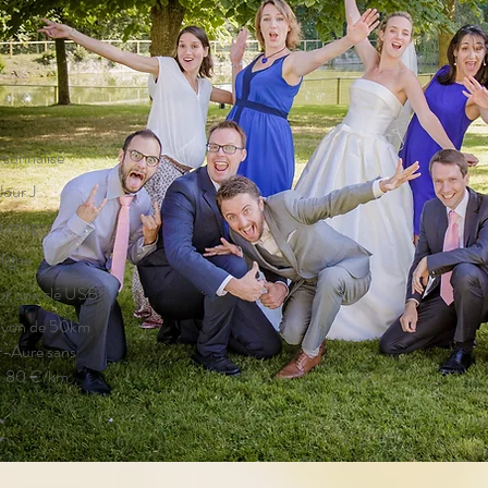
sonnalisé
Jour J
s images
ligne
ur une clé USB
rayon de 50km
r-Aure sans
 0.80 €/km
€