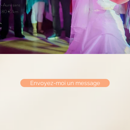
r-Aure sans
 0.80 €/km
€
Envoyez-moi un message