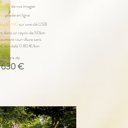
tement
de vos images
rie
privée en ligne
ériques HD
sur une clé USB
t dans un rayon de 50km
Caumont-sur-Aure sans
t, au-delà 0.80 €/km
- Au prix de
630 €