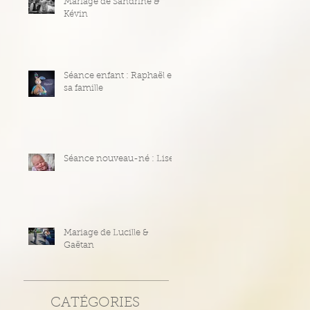
Mariage de Sandrine &
Kévin
Séance enfant : Raphaël et
sa famille
Séance nouveau-né : Lise
Mariage de Lucille &
Gaëtan
CATÉGORIES