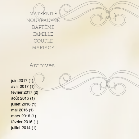
MATERNITÉ
NOUVEAU-NÉ
BAPTÊME
FAMILLE
COUPLE
MARIAGE
Archives
juin 2017
(1)
1 post
avril 2017
(1)
1 post
février 2017
(2)
2 posts
août 2016
(1)
1 post
juillet 2016
(1)
1 post
mai 2016
(1)
1 post
mars 2016
(1)
1 post
février 2016
(1)
1 post
juillet 2014
(1)
1 post