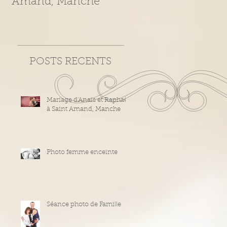
Amand, Manche
POSTS RECENTS
Mariage d'Anaïs et Raphaël
à Saint Amand, Manche
Photo femme enceinte
Séance photo de Famille